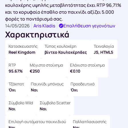
κουλοχέρης υψηλής μεταβλητότητας έχει RTP 96,71%
και το κορυφαίο έπαθλο στο παιχνίδι αξίζει 5.000
φορές το ποντάρισμά σας.
14/05/2026
Aris Kladis
Επαλήθευση γεγονότων
Χαρακτηριστικά
Κατασκευαστής
Τύπος κουλοχέρη
Τεχνολογία
Reel Kingdom
βίντεο Κουλοχέρηδες
JS, HTML5
RTP
Μέγιστο στοίχημα
Ελάχιστο στοίχημα
95.67%
€250
€0.10
Τζάκποτ
Παιχνίδι μπόνους
Προοδευτικό
Όχι
Ναι
Όχι
Σύμβολο Wild
Σύμβολο Scatter
Ναι
Ναι
Επιλογή αυτόματου παιχνιδιού
Πολλαπλασιαστής
Ναι
Ναι