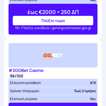
έως €2000 + 250 ΔΠ
Παίξτε τώρα
18+ | Παίξτε υπεύθυνα | gamingcommission.gov.gr
GGBet Casino
96/100
Ελάχιστη κατάθεση
€10
Χρόνος πληρωμών
Έως 2 ημέρες
Ελληνική γλώσσα
Όχι