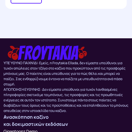
ΥΠΕΎΘΥΝΟ ΠΑΙΧΝΊΔΙ: Εμείς, η Froytakia Ellada, δεν είμαστε υπεύθυνοι για
τυχόν απώλειες στον τζόγο στο καζίνο που προκύπτουν από τις προσφορές
μπόνους μας. Ο παίκτης είναι υπεύθυνος για το πώς θέλει και μπορεί να
παίξει. Σας ενθαρρύ}νουμε έντονα να παίζετε με υπευθυνότητα ανά πάσα
στιγμή.
ΑΠΟΠΟΙΗΣΗ ΕΥΘΥΝΗΣ: Δεν είμαστε υπεύθυνοι για τυχόν λανθασμένες
πληροφορίες σχετικά με τα μπόνους, τις προσφορές και τις προωθητικές
ενέργειες σε αυτόν τον ιστότοπο. Συνιστούμε πάντα στους παίκτες να
διαβάζουν τους όρους και τις προϋποθέσεις και να επαληθεύουν το μπόνους
απευθείας στην ιστοσελίδα του καζίνο.
Ανασκόπηση καζίνο
και δοκιμαστικών εκδόσεων
Gigantoonz Demo